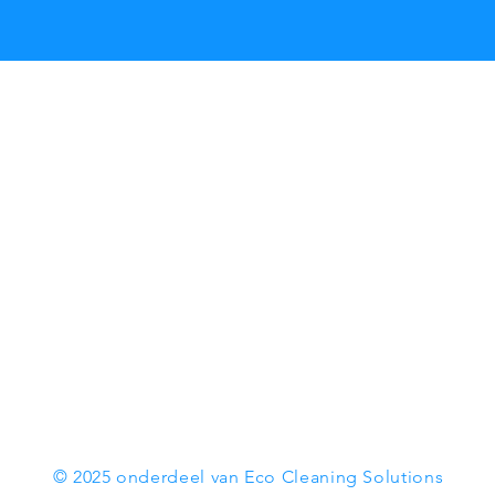
Hoofdkantoor
onderdeel
Rode Ring 45
ndeert
1566 HR Assendelft
Nederland
+31752400080
info@ontstickerkoning.nl
© 2025 onderdeel van Eco Cleaning Solutions