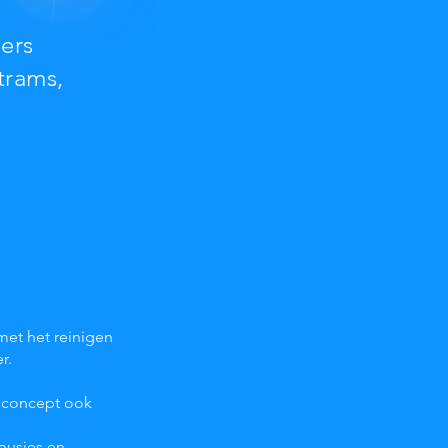
iers
 trams,
.
met het reinigen
r.
h concept ook
busjes en