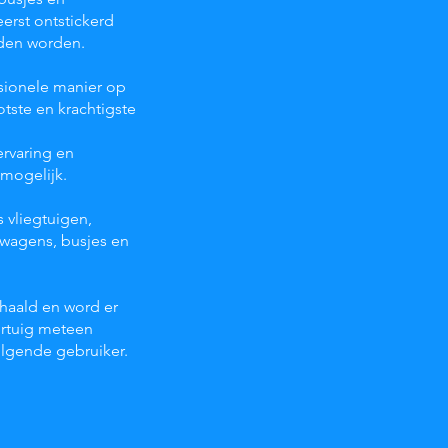
erst ontstickerd
den worden.
sionele manier op
otste en krachtigste
ervaring en
nmogelijk.
s vliegtuigen,
htwagens, busjes en
ehaald en word er
ertuig meteen
olgende gebruiker.