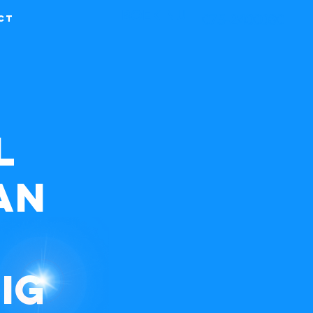
BOEK NU
075-2400080
ct
l
an
LIG