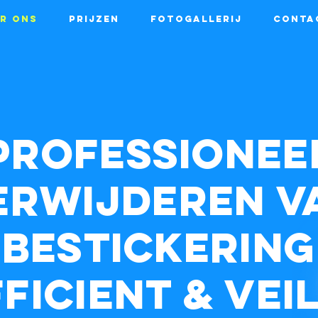
r ons
Prijzen
Fotogallerij
Conta
Professionee
erwijderen v
bestickering
FICIENT & VEI